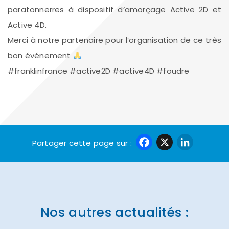
paratonnerres à dispositif d’amorçage Active 2D et
Active 4D.
Merci à notre partenaire pour l’organisation de ce très
bon événement
#franklinfrance #active2D #active4D #foudre
Faceboo
X
Link
Partager cette page sur :
Nos autres actualités :