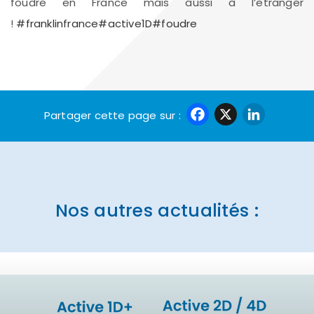
foudre en France mais aussi à l’etranger
!
#franklinfrance
#active1D
#foudre
Faceboo
X
Link
Partager cette page sur :
Nos autres actualités :