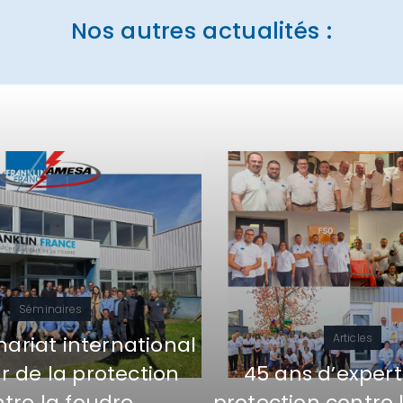
Nos autres actualités :
Séminaires
Articles
ariat international
 de la protection
45 ans d’expert
tre la foudre
protection contre 