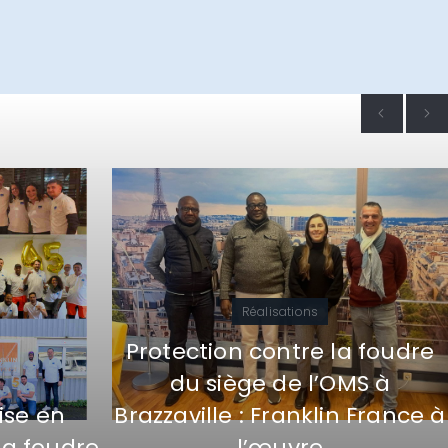
Réalisations
Protection contre la foudre
du siège de l’OMS à
ise en
Brazzaville : Franklin France à
la foudre
l’œuvre