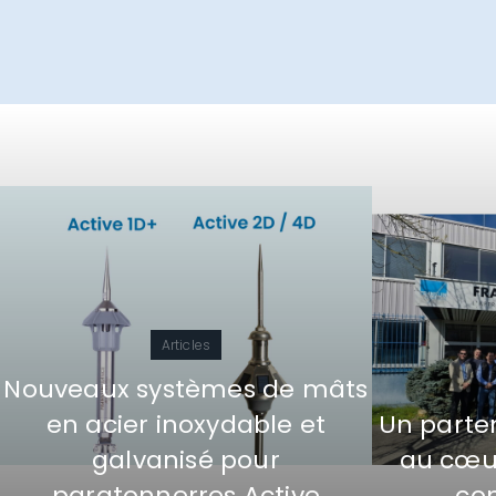
Articles
Nouveaux systèmes de mâts
en acier inoxydable et
Un parten
galvanisé pour
au cœur
paratonnerres Active
con