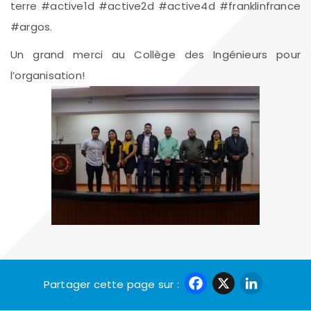
terre #active1d #active2d #active4d #franklinfrance
#argos.
Un grand merci au Collège des Ingénieurs pour
l’organisation!
Faceboo
X
Link
Partager cette page sur :