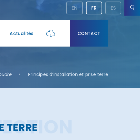
EN
FR
ES
Actualités
CONTACT
foudre
Principes d’installation et prise terre
TECTION
E TERRE