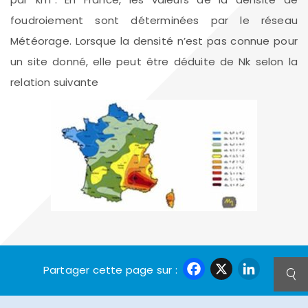
foudroiement sont déterminées par le réseau
Météorage. Lorsque la densité n’est pas connue pour
un site donné, elle peut être déduite de Nk selon la
relation suivante
Faceboo
X
Link
Partager cette page sur :