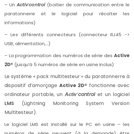
– Un
Activ
’
control
(boitier de communication entre le
paratonnerre et le logiciel pour récolter les
informations)
– Les différents connecteurs (connecteur RJ45 ->
USB, alimentation,…)
– La programmation des numéros de série des
Active
2D®
(jusqu’à 5 numéros de série en usine inclus)
Le système « pack multitesteur » du paratonnerre à
dispositif d’amorçage
Active 2D®
fonctionne avec
ordinateur portable, un
’
control
et un logiciel
Activ
LMS
(Lightning Monitoring System Version
Multitesteur).
Le logiciel LMS est installé sur le PC en usine – les
numéros de série peuvent (à la demande) être