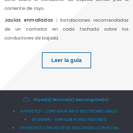
corriente de rayo.
Jaulas enmalladas :
Instalaciones recomendadas
de un contador en cada fachada sobre los
conductores de bajada
Leer la guía
Hojas(s) técnica(s) descargable(s) :
AFV1007CF - CONTADOR RAYO ELECTROMECANICO
AFJ0819RL - EMPALME PLANO REDONDO
AFV0909CF CONTADOR DE DESCARGAS CON FECHA