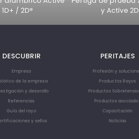
r alámbrico Active
Pértiga de prueba 
1D+ / 2D®
y Active 2D
DESCUBRIR
PERITAJES
Empresa
Profesión y solucion
stórico de la empresa
Productos Rayos
vestigación y desarollo
Productos Sobretensi
Referencias
Productos asociado
Guía del rayo
Capacitación
rtificaciones y sellos
Noticias