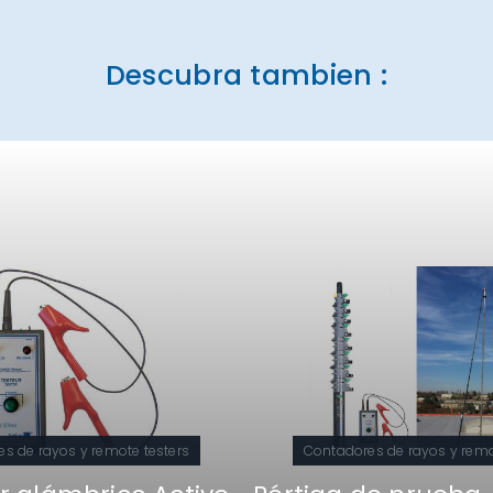
Descubra tambien :
s de rayos y remote testers
Contadores de rayos y remo