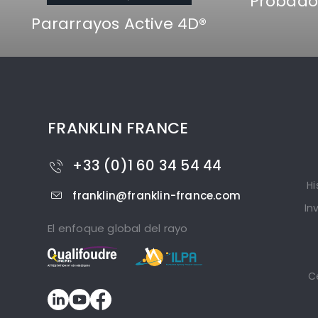
Probado
Pararrayos Active 4D®
FRANKLIN FRANCE
+33 (0)1 60 34 54 44
Hi
franklin@franklin-france.com
In
El enfoque global del rayo
Ce