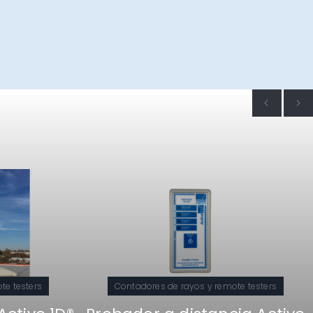
te testers
Contadores de rayos y remote testers