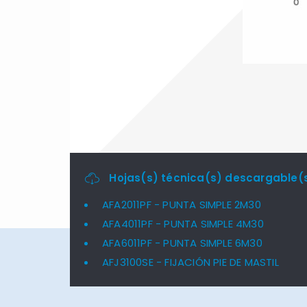
Hojas(s) técnica(s) descargable(s
AFA2011PF - PUNTA SIMPLE 2M30
AFA4011PF - PUNTA SIMPLE 4M30
AFA6011PF - PUNTA SIMPLE 6M30
AFJ3100SE - FIJACIÓN PIE DE MASTIL