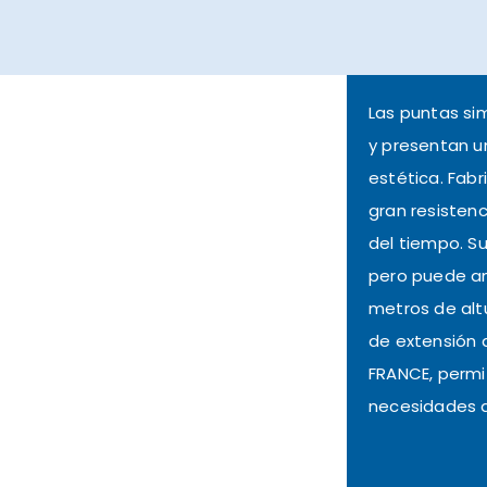
Las puntas sim
y presentan u
estética. Fabr
gran resistenc
del tiempo. Su
pero puede am
metros de alt
de extensión 
FRANCE
, perm
necesidades d