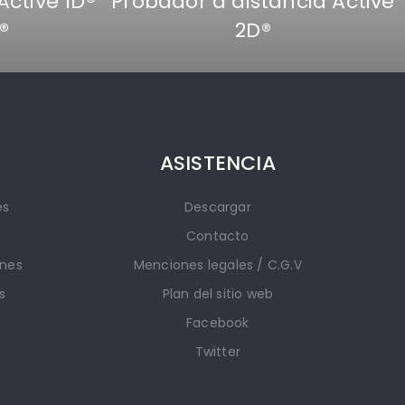
Active 1D®
Probador a distancia Active
®
2D®
ASISTENCIA
es
Descargar
Contacto
ones
Menciones legales / C.G.V
s
Plan del sitio web
Facebook
Twitter