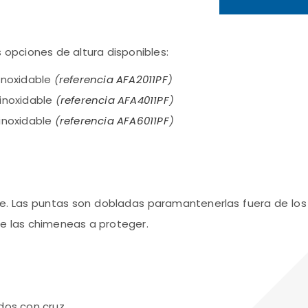
 opciones de altura disponibles:
inoxidable
(
referencia AFA2011PF
)
inoxidable
(
referencia AFA4011PF
)
inoxidable
(
referencia AFA6011PF
)
le. Las puntas son dobladas paramantenerlas fuera de los
de las chimeneas a proteger.
dos con cruz.