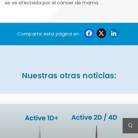
se ve afectada por el cáncer de mama.
Faceboo
X
Lin
Comparte esta página en :
Nuestras otras noticias: